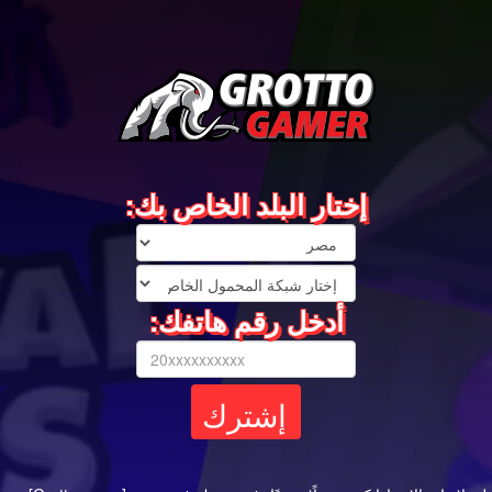
إختار البلد الخاص بك:
أدخل رقم هاتفك: