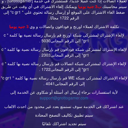
لعملاء اتصالات إذا كنت عميلًا جديدًا، فستشترك في خدمة [Grottogamer] ، و
سيتم محاسبتك
ب
3
جنيه يوميا
ويمكنك إلغاء الاشتراك في أي وقت عن طريق
ضغط الغاء الاشتراك على الموقع أو إرسال رسالة تحتوي علي " c gr1" إلى
الرقم 1722 مجانًا.
تكلفة الاشتراك لعملاء اورنج و فودافون واتصالات و وي
3 جنيه يوميا
لإلغاء الإشتراك لمشتركى شبكة اورنج قم بإرسال رسالة نصية بها كلمة " c
gr1" إلى الرقم المجانى5030 .
لإلغاء الإشتراك لمشتركى شبكة فودافون قم بإرسال رسالة نصية بها كلمة " c
gr1" إلى الرقم المجانى2303 .
لإلغاء الإشتراك لمشتركى شبكة اتصالات قم بإرسال رسالة نصية بها كلمة " c
gr1" إلى الرقم المجانى1722 .
لإلغاء الإشتراك لمشتركى شبكة WE قم بإرسال رسالة نصية بها كلمة " c gr1"
إلى الرقم المجانى4041 .
لأية استفسارات برجاء إرسال اى أسئلة أو شكاوى عن الخدمة إلى
support@grottogamer.com
عند اشتراكك فى الخدمة سوف تستمتع بعدد غير محدود من احدث الالعاب
سيتم تطبيق تكاليف التصفح المعتادة
سيتم تجديد اشتراكك تلقائيًا